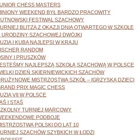
JUNIOR CHESS MASTERS
MINIONY WEEKEND BYŁ BARDZO PRACOWITY
KUTNOWSKI FESTIWAL SZACHOWY
URNIEJ BLITZA Z OKAZJI DNIA OTWARTEGO W SZKOLE
X URODZINY SZACHOWEJ DWÓJKI
UZIA I KUBA NAJLEPSI W KRAJU
FISCHER RANDOM
SINY I PRUSZKÓW
JESTEŚMY NAJLEPSZĄ SZKOŁĄ SZACHOWĄ W POLSCE
IELKI DZIEŃ SKIERNIEWICKICH SZACHÓW
DRUŻYNOWE MISTRZOSTWA SZKÓŁ – IGRZYSKA DZIECI
GRAND PRIX MAGIC CHESS
UZIA VII W POLSCE
AŚ I STAŚ
SZKOLNY TURNIEJ MARCOWY
WEEKENDOWE PODBOJE
ISTRZOSTWA POLSKI DO LAT 10
URNIEJ SZACHÓW SZYBKICH W ŁODZI
CROSSFIT