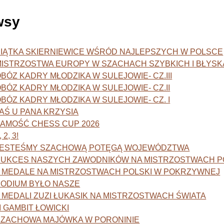
wsy
PIĄTKA SKIERNIEWICE WŚRÓD NAJLEPSZYCH W POLSCE
MISTRZOSTWA EUROPY W SZACHACH SZYBKICH I BŁYSK
BÓZ KADRY MŁODZIKA W SULEJOWIE- CZ.III
BÓZ KADRY MŁODZIKA W SULEJOWIE- CZ.II
BÓZ KADRY MŁODZIKA W SULEJOWIE- CZ. I
AŚ U PANA KRZYSIA
ZAMOŚĆ CHESS CUP 2026
, 2, 3!
JESTEŚMY SZACHOWĄ POTĘGĄ WOJEWÓDZTWA
SUKCES NASZYCH ZAWODNIKÓW NA MISTRZOSTWACH P
4 MEDALE NA MISTRZOSTWACH POLSKI W POKRZYWNEJ
PODIUM BYŁO NASZE
 MEDALI ZUZI ŁUKASIK NA MISTRZOSTWACH ŚWIATA
II GAMBIT ŁOWICKI
SZACHOWA MAJÓWKA W PORONINIE