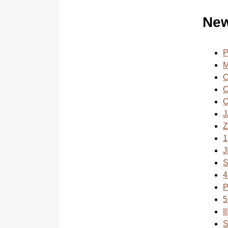
Ne
O
O
O
J
1
5
I