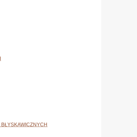
I
I BŁYSKAWICZNYCH