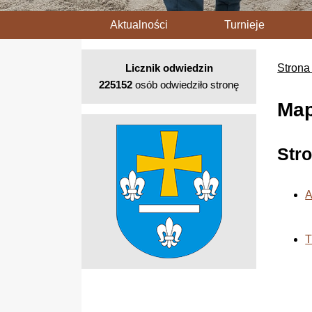
Aktualności
Turnieje
Licznik odwiedzin
Strona
225152
osób odwiedziło stronę
Map
Str
A
T