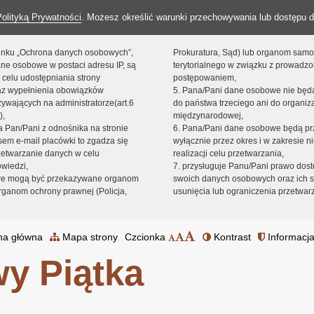
Polityką Prywatności
. Możesz określić warunki przechowywania lub dostępu d
 linku „Ochrona danych osobowych”,
Prokuratura, Sąd) lub organom sam
ne osobowe w postaci adresu IP, są
terytorialnego w związku z prowadz
 celu udostępniania strony
postępowaniem,
raz wypełnienia obowiązków
5. Pana/Pani dane osobowe nie bę
ywających na administratorze(art.6
do państwa trzeciego ani do organiza
),
międzynarodowej,
sta Pan/Pani z odnośnika na stronie
6. Pana/Pani dane osobowe będą pr
em e-mail placówki to zgadza się
wyłącznie przez okres i w zakresie 
zetwarzanie danych w celu
realizacji celu przetwarzania,
owiedzi,
7. przysługuje Panu/Pani prawo dost
we mogą być przekazywane organom
swoich danych osobowych oraz ich s
ganom ochrony prawnej (Policja,
usunięcia lub ograniczenia przetwar
na główna
Mapa strony
Czcionka
Kontrast
Informacja
y Piątka