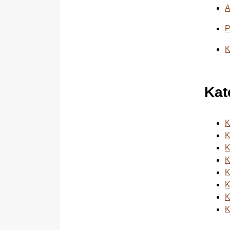
A
P
K
Kat
K
K
K
K
K
K
K
K