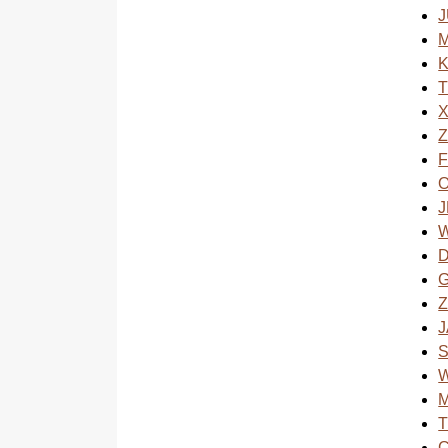
T
Z
O
W
Z
J
M
T