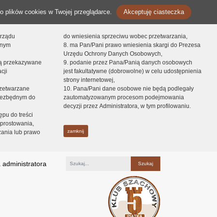
o plików cookies w Twojej przeglądarce.
Akceptuję ciasteczka
orządu
do wniesienia sprzeciwu wobec przetwarzania,
onym
8. ma Pan/Pani prawo wniesienia skargi do Prezesa
Urzędu Ochrony Danych Osobowych,
dą przekazywane
9. podanie przez Pana/Panią danych osobowych
cji
jest fakultatywne (dobrowolne) w celu udostępnienia
strony internetowej,
zetwarzane
10. Pana/Pani dane osobowe nie będą podlegały
niezbędnym do
zautomatyzowanym procesom podejmowania
decyzji przez Administratora, w tym profilowaniu.
ępu do treści
prostowania,
zamknij
zania lub prawo
 administratora
Fraza