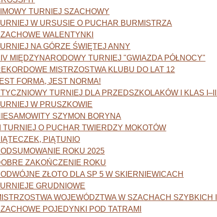
ZIMOWY TURNIEJ SZACHOWY
TURNIEJ W URSUSIE O PUCHAR BURMISTRZA
SZACHOWE WALENTYNKI
URNIEJ NA GÓRZE ŚWIĘTEJ ANNY
XIV MIĘDZYNARODOWY TURNIEJ "GWIAZDA PÓŁNOCY"
REKORDOWE MISTRZOSTWA KLUBU DO LAT 12
EST FORMA, JEST NORMA!
TYCZNIOWY TURNIEJ DLA PRZEDSZKOLAKÓW I KLAS I–II
TURNIEJ W PRUSZKOWIE
NIESAMOWITY SZYMON BORYNA
II TURNIEJ O PUCHAR TWIERDZY MOKOTÓW
IĄTECZEK, PIĄTUNIO
PODSUMOWANIE ROKU 2025
DOBRE ZAKOŃCZENIE ROKU
ODWÓJNE ZŁOTO DLA SP 5 W SKIERNIEWICACH
TURNIEJE GRUDNIOWE
MISTRZOSTWA WOJEWÓDZTWA W SZACHACH SZYBKICH 
SZACHOWE POJEDYNKI POD TATRAMI