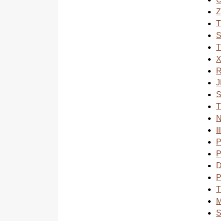
T
J
S
I
P
P