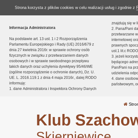
Strona korzysta z plików cookies w celu realizacji usług i zgodnie z
znajdują się w
Informacja Administratora
2. Pana/Pani da
przetwarzane w
Na podstawie art. 13 ust. 1 i 2 Rozporządzenia
internetowej o
Parlamentu Europejskiego i Rady (UE) 2016/679 z
prawnych spocz
dnia 27 kwietnia 2016r. w sprawie ochrony osób
ust.1 lit.c RODO
fizycznych w związku z przetwarzaniem danych
3. jeżeli korzy
osobowych i w sprawie swobodnego przepływu
będącego adres
takich danych oraz uchylenia dyrektywy 95/46/WE
Pan/Pani na pr
(ogólne rozporządzenie o ochronie danych), Dz. U.
udzielenia odp
UE. L. 2016.119.1 z dnia 4 maja 2016r., dalej RODO
4. dane osobo
informuję:
państwowym, or
1. dane Administratora i Inspektora Ochrony Danych
Stro
Klub Szachow
Skierniewice