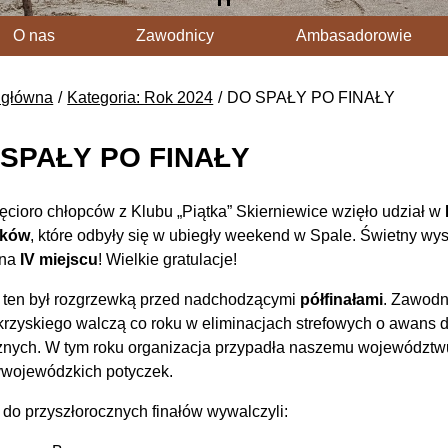
O nas
Zawodnicy
Ambasadorowie
 główna
Kategoria: Rok 2024
DO SPAŁY PO FINAŁY
 SPAŁY PO FINAŁY
ęcioro chłopców z Klubu „Piątka” Skierniewice wzięło udział w
ików
, które odbyły się w ubiegły weekend w Spale. Świetny wys
 na
IV miejscu
! Wielkie gratulacje!
j ten był rozgrzewką przed nadchodzącymi
półfinałami
. Zawodn
krzyskiego walczą co roku w eliminacjach strefowych o awans 
znych. W tym roku organizacja przypadła naszemu województwu,
wojewódzkich potyczek.
do przyszłorocznych finałów wywalczyli: