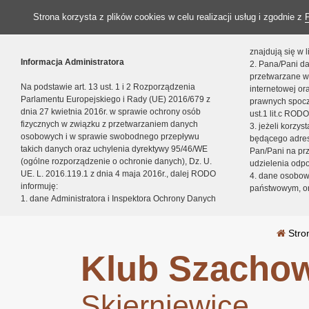
Strona korzysta z plików cookies w celu realizacji usług i zgodnie z
znajdują się w
Informacja Administratora
2. Pana/Pani da
przetwarzane w
Na podstawie art. 13 ust. 1 i 2 Rozporządzenia
internetowej o
Parlamentu Europejskiego i Rady (UE) 2016/679 z
prawnych spocz
dnia 27 kwietnia 2016r. w sprawie ochrony osób
ust.1 lit.c RODO
fizycznych w związku z przetwarzaniem danych
3. jeżeli korzy
osobowych i w sprawie swobodnego przepływu
będącego adres
takich danych oraz uchylenia dyrektywy 95/46/WE
Pan/Pani na pr
(ogólne rozporządzenie o ochronie danych), Dz. U.
udzielenia odp
UE. L. 2016.119.1 z dnia 4 maja 2016r., dalej RODO
4. dane osobo
informuję:
państwowym, or
1. dane Administratora i Inspektora Ochrony Danych
Stro
Klub Szachow
Skierniewice