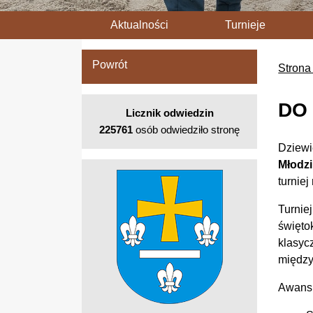
Aktualności
Turnieje
Powrót
Strona
DO
Licznik odwiedzin
225761
osób odwiedziło stronę
Dziewi
Młodz
turniej
Turnie
święto
klasyc
między
Awans 