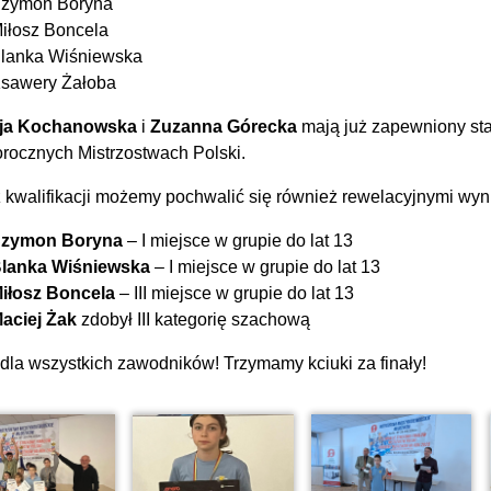
zymon Boryna
iłosz Boncela
lanka Wiśniewska
sawery Żałoba
cja Kochanowska
i
Zuzanna Górecka
mają już zapewniony sta
orocznych Mistrzostwach Polski.
 kwalifikacji możemy pochwalić się również rewelacyjnymi wyn
zymon Boryna
– I miejsce w grupie do lat 13
lanka Wiśniewska
– I miejsce w grupie do lat 13
iłosz Boncela
– III miejsce w grupie do lat 13
aciej Żak
zdobył III kategorię szachową
dla wszystkich zawodników! Trzymamy kciuki za finały!