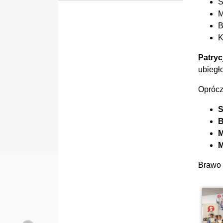
S
M
B
K
Patry
ubiegł
Oprócz
S
B
M
M
Brawo 