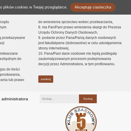
o plików cookies w Twojej przeglądarce.
Akceptuję ciasteczka
orządu
do wniesienia sprzeciwu wobec przetwarzania,
onym
8. ma Pan/Pani prawo wniesienia skargi do Prezesa
Urzędu Ochrony Danych Osobowych,
dą przekazywane
9. podanie przez Pana/Panią danych osobowych
cji
jest fakultatywne (dobrowolne) w celu udostępnienia
strony internetowej,
zetwarzane
10. Pana/Pani dane osobowe nie będą podlegały
niezbędnym do
zautomatyzowanym procesom podejmowania
decyzji przez Administratora, w tym profilowaniu.
ępu do treści
prostowania,
zamknij
zania lub prawo
 administratora
Fraza