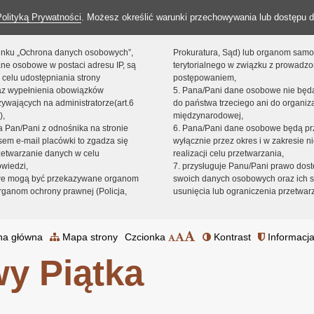
Polityką Prywatności
. Możesz określić warunki przechowywania lub dostępu d
 linku „Ochrona danych osobowych”,
Prokuratura, Sąd) lub organom sam
ne osobowe w postaci adresu IP, są
terytorialnego w związku z prowadz
 celu udostępniania strony
postępowaniem,
raz wypełnienia obowiązków
5. Pana/Pani dane osobowe nie bę
ywających na administratorze(art.6
do państwa trzeciego ani do organiza
),
międzynarodowej,
sta Pan/Pani z odnośnika na stronie
6. Pana/Pani dane osobowe będą pr
em e-mail placówki to zgadza się
wyłącznie przez okres i w zakresie 
zetwarzanie danych w celu
realizacji celu przetwarzania,
owiedzi,
7. przysługuje Panu/Pani prawo dost
we mogą być przekazywane organom
swoich danych osobowych oraz ich s
ganom ochrony prawnej (Policja,
usunięcia lub ograniczenia przetwar
na główna
Mapa strony
Czcionka
Kontrast
Informacja
y Piątka