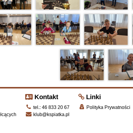
Kontakt
Linki
tel.: 46 833 20 67
Polityka Prywatności
ałcących
klub@kspiatka.pl