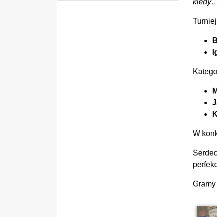
kiedy…
Turnie
B
I
Kategor
M
J
K
W konk
Serdec
perfek
Gramy 