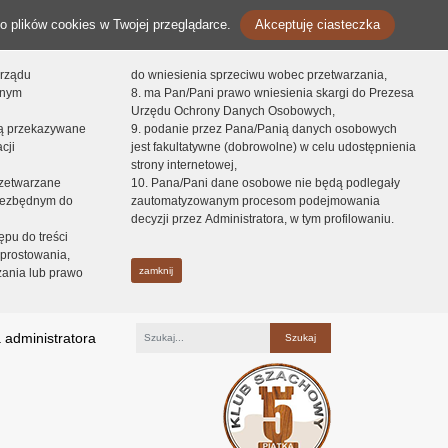
o plików cookies w Twojej przeglądarce.
Akceptuję ciasteczka
orządu
do wniesienia sprzeciwu wobec przetwarzania,
onym
8. ma Pan/Pani prawo wniesienia skargi do Prezesa
Urzędu Ochrony Danych Osobowych,
dą przekazywane
9. podanie przez Pana/Panią danych osobowych
cji
jest fakultatywne (dobrowolne) w celu udostępnienia
strony internetowej,
zetwarzane
10. Pana/Pani dane osobowe nie będą podlegały
niezbędnym do
zautomatyzowanym procesom podejmowania
decyzji przez Administratora, w tym profilowaniu.
ępu do treści
prostowania,
zamknij
zania lub prawo
 administratora
Fraza