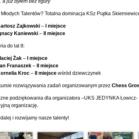
 a już byłem bez figury"
j Młodych Talentów? Totalna dominacja KSz Piątka Skierniewic
artosz Zajkowski
–
I miejsce
gnacy Kaniewski
–
II miejsce
ia do lat 8:
aciej Żak
–
I miejsce
an Franaszek
–
II miejsce
ornelia Kroc
–
II miejsce
wśród dziewczynek
ursie rozwiązywania zadań organizowanym przez
Chess Gro
zne podziękowania dla organizatora –UKS JEDYNKA Łowicz- S
cyjną organizację.
dalej i rozwijamy nasze talenty!