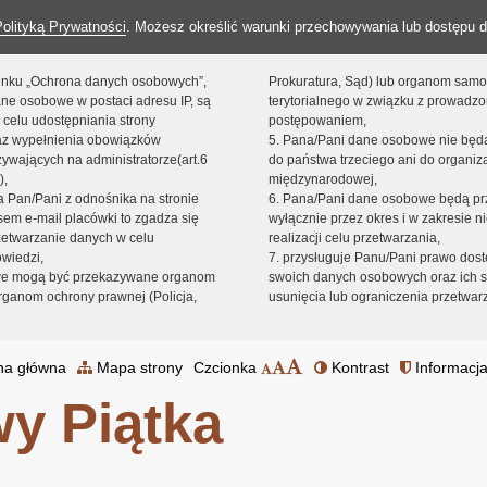
Polityką Prywatności
. Możesz określić warunki przechowywania lub dostępu d
 linku „Ochrona danych osobowych”,
Prokuratura, Sąd) lub organom sam
ne osobowe w postaci adresu IP, są
terytorialnego w związku z prowadz
 celu udostępniania strony
postępowaniem,
raz wypełnienia obowiązków
5. Pana/Pani dane osobowe nie bę
ywających na administratorze(art.6
do państwa trzeciego ani do organiza
),
międzynarodowej,
sta Pan/Pani z odnośnika na stronie
6. Pana/Pani dane osobowe będą pr
em e-mail placówki to zgadza się
wyłącznie przez okres i w zakresie 
zetwarzanie danych w celu
realizacji celu przetwarzania,
owiedzi,
7. przysługuje Panu/Pani prawo dost
we mogą być przekazywane organom
swoich danych osobowych oraz ich s
ganom ochrony prawnej (Policja,
usunięcia lub ograniczenia przetwar
na główna
Mapa strony
Czcionka
Kontrast
Informacja
y Piątka