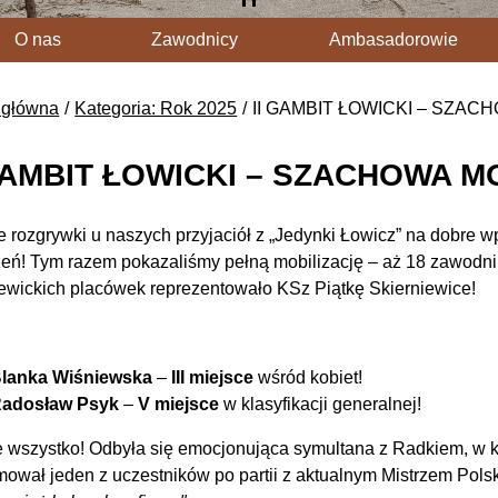
O nas
Zawodnicy
Ambasadorowie
 główna
Kategoria: Rok 2025
II GAMBIT ŁOWICKI – SZA
 GAMBIT ŁOWICKI – SZACHOWA 
 rozgrywki u naszych przyjaciół z „Jedynki Łowicz” na dobre 
eń! Tym razem pokazaliśmy pełną mobilizację – aż 18 zawodni
iewickich placówek reprezentowało KSz Piątkę Skierniewice!
:
lanka Wiśniewska
–
III miejsce
wśród kobiet!
adosław Psyk
–
V miejsce
w klasyfikacji generalnej!
ie wszystko! Odbyła się emocjonująca symultana z Radkiem, w kt
ował jeden z uczestników po partii z aktualnym Mistrzem Pol