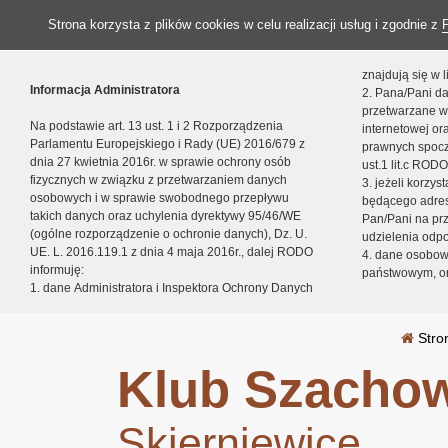
Strona korzysta z plików cookies w celu realizacji usług i zgodnie z
znajdują się w
Informacja Administratora
2. Pana/Pani da
przetwarzane w
Na podstawie art. 13 ust. 1 i 2 Rozporządzenia
internetowej o
Parlamentu Europejskiego i Rady (UE) 2016/679 z
prawnych spocz
dnia 27 kwietnia 2016r. w sprawie ochrony osób
ust.1 lit.c RODO
fizycznych w związku z przetwarzaniem danych
3. jeżeli korzy
osobowych i w sprawie swobodnego przepływu
będącego adres
takich danych oraz uchylenia dyrektywy 95/46/WE
Pan/Pani na pr
(ogólne rozporządzenie o ochronie danych), Dz. U.
udzielenia odp
UE. L. 2016.119.1 z dnia 4 maja 2016r., dalej RODO
4. dane osobo
informuję:
państwowym, or
1. dane Administratora i Inspektora Ochrony Danych
Stro
Klub Szachow
Skierniewice