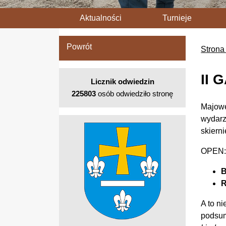
Aktualności
Turnieje
Powrót
Strona
II
Licznik odwiedzin
225803
osób odwiedziło stronę
Majowe
wydarz
skiern
OPEN
B
R
A to n
podsum