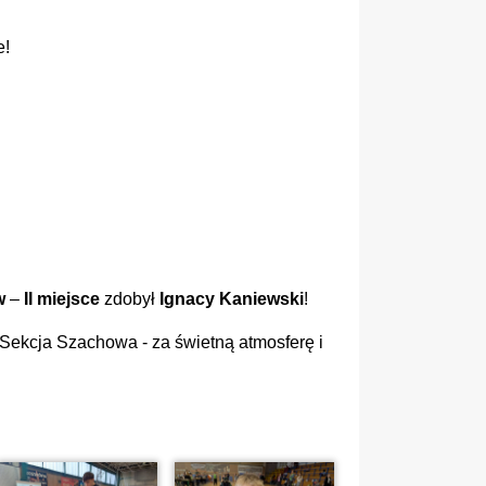
e!
w
–
II miejsce
zdobył
Ignacy Kaniewski
!
ekcja Szachowa - za świetną atmosferę i