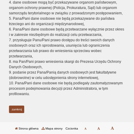
4. dane osobowe mogą być przekazywane organom państwowym,
organom ochrony prawnej (Policja, Prokuratura, Sąd) lub organom
samorządu terytorialnego w związku z prowadzonym postępowaniem,
5. Pana/Pani dane osobowe nie będą przekazywane do państwa
trzeciego ani do organizacji międzynarodowej,
6. Pana/Pani dane osobowe będą przetwarzane wyłącznie przez okres
i w zakresie niezbędnym do realizacji celu przetwarzania,
7. przysługuje Panu/Pani prawo dostępu do treści swoich danych
osobowych oraz ich sprostowania, usunięcia lub ograniczenia
przetwarzania lub prawo do wniesienia sprzeciwu wobec
przetwarzania,
8. ma Pan/Pani prawo wniesienia skargi do Prezesa Urzędu Ochrony
Danych Osobowych,
9. podanie przez Pana/Panią danych osobowych jest fakultatywne
(dobrowolne) w celu udostępnienia strony internetowej,
10. Pana/Pani dane osobowe nie będą podlegały zautomatyzowanym
procesom podejmowania decyzji przez Administratora, w tym
profilowaniu.
zamknij
Strona główna
Mapa strony
Czcionka