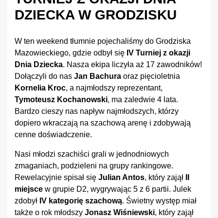
DZIECKA W GRODZISKU
W ten weekend tłumnie pojechaliśmy do Grodziska
Mazowieckiego, gdzie odbył się
IV Turniej z okazji
Dnia Dziecka
. Nasza ekipa liczyła aż 17 zawodników!
Dołączyli do nas
Jan Bachura
oraz pięcioletnia
Kornelia Kroc
, a najmłodszy reprezentant,
Tymoteusz Kochanowski
, ma zaledwie 4 lata.
Bardzo cieszy nas napływ najmłodszych, którzy
dopiero wkraczają na szachową arenę i zdobywają
cenne doświadczenie.
Nasi młodzi szachiści grali w jednodniowych
zmaganiach, podzieleni na grupy rankingowe.
Rewelacyjnie spisał się
Julian Antos
, który zajął
II
miejsce
w grupie D2, wygrywając 5 z 6 partii. Julek
zdobył
IV kategorię szachową
. Świetny występ miał
także o rok młodszy
Jonasz Wiśniewski
, który zajął