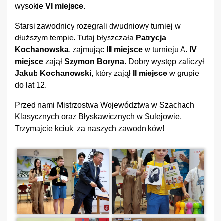
wysokie
VI miejsce
.
Starsi zawodnicy rozegrali dwudniowy turniej w
dłuższym tempie. Tutaj błyszczała
Patrycja
Kochanowska
, zajmując
III miejsce
w turnieju A.
IV
miejsce
zajął
Szymon Boryna
. Dobry występ zaliczył
Jakub Kochanowski
, który zajął
II miejsce
w grupie
do lat 12.
Przed nami Mistrzostwa Województwa w Szachach
Klasycznych oraz Błyskawicznych w Sulejowie.
Trzymajcie kciuki za naszych zawodników!