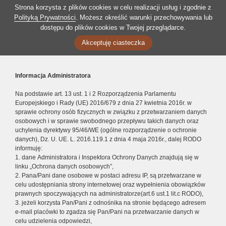
Strona korzysta z plików cookies w celu realizacji usług i zgodnie z
Polityką Prywatności
. Możesz określić warunki przechowywania lub
dostępu do plików cookies w Twojej przeglądarce.
Akceptuję ciasteczka
Informacja Administratora
Na podstawie art. 13 ust. 1 i 2 Rozporządzenia Parlamentu
Europejskiego i Rady (UE) 2016/679 z dnia 27 kwietnia 2016r. w
sprawie ochrony osób fizycznych w związku z przetwarzaniem danych
osobowych i w sprawie swobodnego przepływu takich danych oraz
uchylenia dyrektywy 95/46/WE (ogólne rozporządzenie o ochronie
danych), Dz. U. UE. L. 2016.119.1 z dnia 4 maja 2016r., dalej RODO
informuję:
1. dane Administratora i Inspektora Ochrony Danych znajdują się w
linku „Ochrona danych osobowych”,
2. Pana/Pani dane osobowe w postaci adresu IP, są przetwarzane w
celu udostępniania strony internetowej oraz wypełnienia obowiązków
prawnych spoczywających na administratorze(art.6 ust.1 lit.c RODO),
3. jeżeli korzysta Pan/Pani z odnośnika na stronie będącego adresem
e-mail placówki to zgadza się Pan/Pani na przetwarzanie danych w
celu udzielenia odpowiedzi,