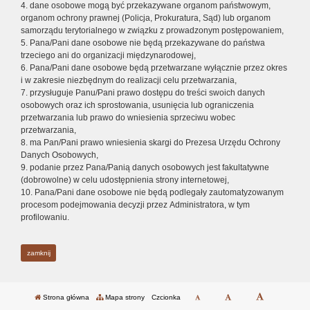
4. dane osobowe mogą być przekazywane organom państwowym,
organom ochrony prawnej (Policja, Prokuratura, Sąd) lub organom
samorządu terytorialnego w związku z prowadzonym postępowaniem,
5. Pana/Pani dane osobowe nie będą przekazywane do państwa
trzeciego ani do organizacji międzynarodowej,
6. Pana/Pani dane osobowe będą przetwarzane wyłącznie przez okres
i w zakresie niezbędnym do realizacji celu przetwarzania,
7. przysługuje Panu/Pani prawo dostępu do treści swoich danych
osobowych oraz ich sprostowania, usunięcia lub ograniczenia
przetwarzania lub prawo do wniesienia sprzeciwu wobec
przetwarzania,
8. ma Pan/Pani prawo wniesienia skargi do Prezesa Urzędu Ochrony
Danych Osobowych,
9. podanie przez Pana/Panią danych osobowych jest fakultatywne
(dobrowolne) w celu udostępnienia strony internetowej,
10. Pana/Pani dane osobowe nie będą podlegały zautomatyzowanym
procesom podejmowania decyzji przez Administratora, w tym
profilowaniu.
zamknij
Strona główna
Mapa strony
Czcionka