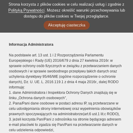
Strona korzysta z plików cookies w celu realizacji usług i zgodnie z
Polityką Prywatności
. Możesz określić warunki przechowywania lub
dostępu do plików cookies w Twojej przeglądarce.
Akceptuję ciasteczka
Informacja Administratora
Na podstawie art. 13 ust. 1 i 2 Rozporządzenia Parlamentu
Europejskiego i Rady (UE) 2016/679 z dnia 27 kwietnia 2016r. w
sprawie ochrony osób fizycznych w związku z przetwarzaniem danych
osobowych i w sprawie swobodnego przepływu takich danych oraz
uchylenia dyrektywy 95/46/WE (ogólne rozporządzenie o ochronie
danych), Dz. U. UE. L. 2016.119.1 z dnia 4 maja 2016r., dalej RODO
informuję:
1. dane Administratora i Inspektora Ochrony Danych znajdują się w
linku „Ochrona danych osobowych”,
2. Pana/Pani dane osobowe w postaci adresu IP, są przetwarzane w
celu udostępniania strony internetowej oraz wypełnienia obowiązków
prawnych spoczywających na administratorze(art.6 ust.1 lit.c RODO),
3. jeżeli korzysta Pan/Pani z odnośnika na stronie będącego adresem
e-mail placówki to zgadza się Pan/Pani na przetwarzanie danych w
celu udzielenia odpowiedzi,