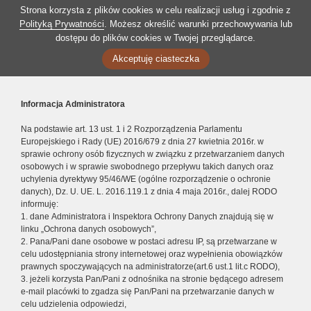
Strona korzysta z plików cookies w celu realizacji usług i zgodnie z
Polityką Prywatności
. Możesz określić warunki przechowywania lub
dostępu do plików cookies w Twojej przeglądarce.
Akceptuję ciasteczka
Informacja Administratora
Na podstawie art. 13 ust. 1 i 2 Rozporządzenia Parlamentu
Europejskiego i Rady (UE) 2016/679 z dnia 27 kwietnia 2016r. w
sprawie ochrony osób fizycznych w związku z przetwarzaniem danych
osobowych i w sprawie swobodnego przepływu takich danych oraz
uchylenia dyrektywy 95/46/WE (ogólne rozporządzenie o ochronie
danych), Dz. U. UE. L. 2016.119.1 z dnia 4 maja 2016r., dalej RODO
informuję:
1. dane Administratora i Inspektora Ochrony Danych znajdują się w
linku „Ochrona danych osobowych”,
2. Pana/Pani dane osobowe w postaci adresu IP, są przetwarzane w
celu udostępniania strony internetowej oraz wypełnienia obowiązków
prawnych spoczywających na administratorze(art.6 ust.1 lit.c RODO),
3. jeżeli korzysta Pan/Pani z odnośnika na stronie będącego adresem
e-mail placówki to zgadza się Pan/Pani na przetwarzanie danych w
celu udzielenia odpowiedzi,