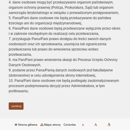
4. dane osobowe mogą być przekazywane organom państwowym,
organom ochrony prawnej (Policja, Prokuratura, Sąd) lub organom
samorządu terytorialnego w związku z prowadzonym postępowaniem,
5. Pana/Pani dane osobowe nie będą przekazywane do państwa
trzeciego ani do organizacji międzynarodowej,
6. Pana/Pani dane osobowe będą przetwarzane wyłącznie przez okres
i w zakresie niezbędnym do realizacji celu przetwarzania,
7. przysługuje Panu/Pani prawo dostępu do treści swoich danych
osobowych oraz ich sprostowania, usunięcia lub ograniczenia
przetwarzania lub prawo do wniesienia sprzeciwu wobec
przetwarzania,
8. ma Pan/Pani prawo wniesienia skargi do Prezesa Urzędu Ochrony
Danych Osobowych,
9. podanie przez Pana/Panią danych osobowych jest fakultatywne
(dobrowolne) w celu udostępnienia strony internetowej,
10. Pana/Pani dane osobowe nie będą podlegały zautomatyzowanym
procesom podejmowania decyzji przez Administratora, w tym
profilowaniu.
zamknij
Strona główna
Mapa strony
Czcionka