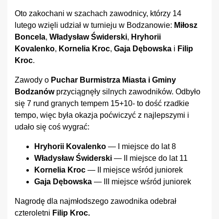
Oto zakochani w szachach zawodnicy, którzy 14
lutego wzięli udział w turnieju w Bodzanowie:
Miłosz
Boncela
,
Władysław Świderski
,
Hryhorii
Kovalenko
,
Kornelia Kroc
,
Gaja Dębowska
i
Filip
Kroc
.
Zawody o
Puchar Burmistrza Miasta i Gminy
Bodzanów
przyciągnęły silnych zawodników. Odbyło
się 7 rund granych tempem 15+10- to dość rzadkie
tempo, więc była okazja poćwiczyć z najlepszymi i
udało się coś wygrać:
Hryhorii Kovalenko
— I miejsce do lat 8
Władysław Świderski
— II miejsce do lat 11
Kornelia Kroc
— II miejsce wśród juniorek
Gaja Dębowska
— III miejsce wśród juniorek
Nagrodę dla najmłodszego zawodnika odebrał
czteroletni
Filip Kroc.