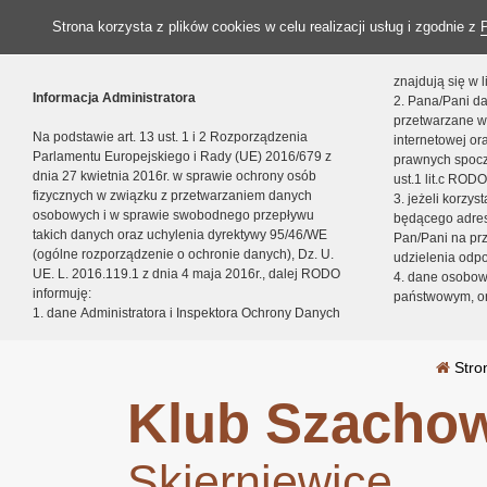
Strona korzysta z plików cookies w celu realizacji usług i zgodnie z
znajdują się w
Informacja Administratora
2. Pana/Pani da
przetwarzane w
Na podstawie art. 13 ust. 1 i 2 Rozporządzenia
internetowej o
Parlamentu Europejskiego i Rady (UE) 2016/679 z
prawnych spocz
dnia 27 kwietnia 2016r. w sprawie ochrony osób
ust.1 lit.c RODO
fizycznych w związku z przetwarzaniem danych
3. jeżeli korzy
osobowych i w sprawie swobodnego przepływu
będącego adres
takich danych oraz uchylenia dyrektywy 95/46/WE
Pan/Pani na pr
(ogólne rozporządzenie o ochronie danych), Dz. U.
udzielenia odp
UE. L. 2016.119.1 z dnia 4 maja 2016r., dalej RODO
4. dane osobo
informuję:
państwowym, or
1. dane Administratora i Inspektora Ochrony Danych
Stro
Klub Szachow
Skierniewice