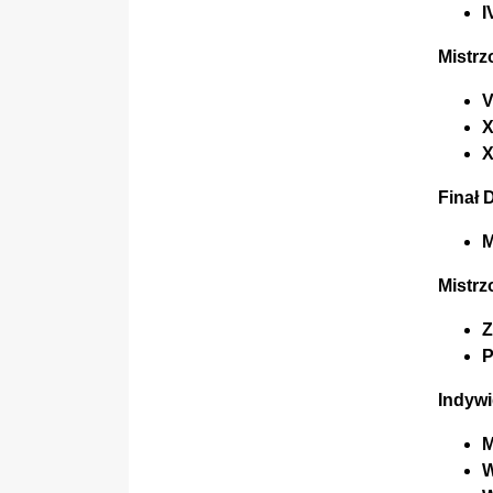
I
Mistrz
V
X
X
Finał 
M
Mistrz
Z
P
Indywi
M
W