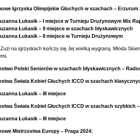
owe Igrzyska Olimpijskie Głuchych w szachach – Erzurum 
uzanna Łukasik – I miejsce w Turnieju Drużynowym Mix Ra
uzanna Łukasik – II miejsce w szachach błyskawicznych
uzanna Łukasik – II miejsce w Turnieju Drużynowym
 Zuzi na igrzyskach kończy się Jej wielką wygraną. Młoda Skie
ymi.
ostwo Polski Seniorów w szachach błyskawicznych – Rado
ostwa Świata Kobiet Głuchych ICCD w szachach klasycznyc
uzanna Łukasik – III miejsce
ostwa Świata Kobiet Głuchych ICCD w szachach szybkich –
uzanna Łukasik – III miejsce
owe Mistrzostwa Europy – Praga 2024: