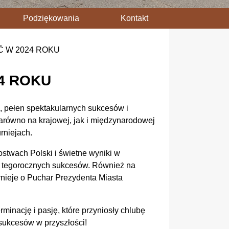
Podziękowania
Kontakt
 W 2024 ROKU
4 ROKU
, pełen spektakularnych sukcesów i
arówno na krajowej, jak i międzynarodowej
rniejach.
ostwach Polski i świetne wyniki w
ch tegorocznych sukcesów. Również na
nieje o Puchar Prezydenta Miasta
nację i pasję, które przyniosły chlubę
sukcesów w przyszłości!