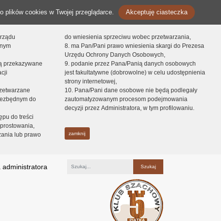
o plików cookies w Twojej przeglądarce.
Akceptuję ciasteczka
orządu
do wniesienia sprzeciwu wobec przetwarzania,
onym
8. ma Pan/Pani prawo wniesienia skargi do Prezesa
Urzędu Ochrony Danych Osobowych,
dą przekazywane
9. podanie przez Pana/Panią danych osobowych
cji
jest fakultatywne (dobrowolne) w celu udostępnienia
strony internetowej,
zetwarzane
10. Pana/Pani dane osobowe nie będą podlegały
niezbędnym do
zautomatyzowanym procesom podejmowania
decyzji przez Administratora, w tym profilowaniu.
ępu do treści
prostowania,
zamknij
zania lub prawo
 administratora
Fraza