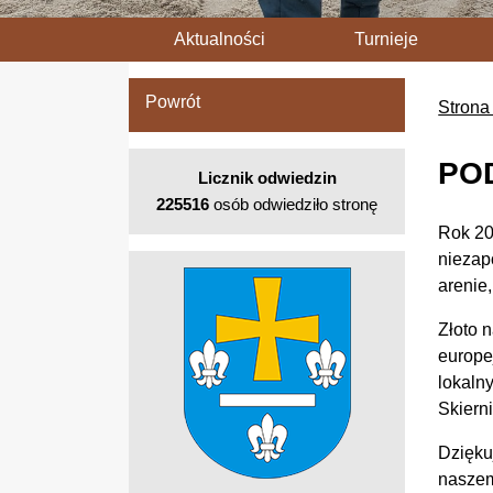
Aktualności
Turnieje
Powrót
Strona
PO
Licznik odwiedzin
225516
osób odwiedziło stronę
Rok 20
niezap
arenie
Złoto 
europe
lokaln
Skiern
Dzięku
naszem