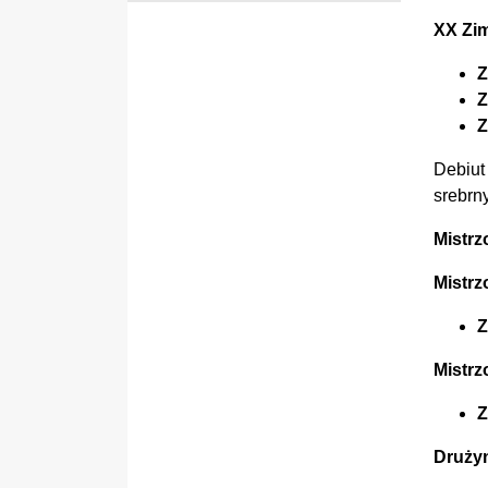
XX Zim
Z
Z
Z
Debiut
srebrn
Mistrz
Mistrz
Z
Mistrz
Z
Drużyn