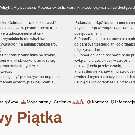
Polityką Prywatności
. Możesz określić warunki przechowywania lub dostępu d
 linku „Ochrona danych osobowych”,
Prokuratura, Sąd) lub organom sam
ne osobowe w postaci adresu IP, są
terytorialnego w związku z prowadz
 celu udostępniania strony
postępowaniem,
raz wypełnienia obowiązków
5. Pana/Pani dane osobowe nie bę
ywających na administratorze(art.6
do państwa trzeciego ani do organiza
),
międzynarodowej,
sta Pan/Pani z odnośnika na stronie
6. Pana/Pani dane osobowe będą pr
em e-mail placówki to zgadza się
wyłącznie przez okres i w zakresie 
zetwarzanie danych w celu
realizacji celu przetwarzania,
owiedzi,
7. przysługuje Panu/Pani prawo dost
we mogą być przekazywane organom
swoich danych osobowych oraz ich s
ganom ochrony prawnej (Policja,
usunięcia lub ograniczenia przetwar
na główna
Mapa strony
Czcionka
Kontrast
Informacja
y Piątka