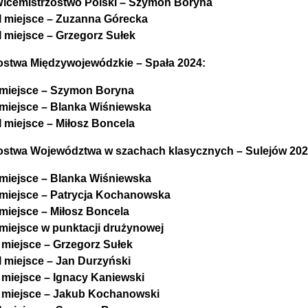
icemistrzostwo Polski – Szymon Boryna
II miejsce – Zuzanna Górecka
II miejsce – Grzegorz Sułek
ostwa Międzywojewódzkie – Spała 2024:
 miejsce – Szymon Boryna
 miejsce – Blanka Wiśniewska
II miejsce – Miłosz Boncela
ostwa Województwa w szachach klasycznych – Sulejów 202
 miejsce – Blanka Wiśniewska
 miejsce – Patrycja Kochanowska
 miejsce – Miłosz Boncela
 miejsce w punktacji drużynowej
I miejsce – Grzegorz Sułek
II miejsce – Jan Durzyński
I miejsce – Ignacy Kaniewski
I miejsce – Jakub Kochanowski