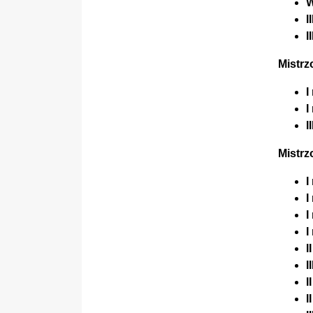
W
I
I
Mistrz
I
I
I
Mistrz
I
I
I
I
I
I
I
I