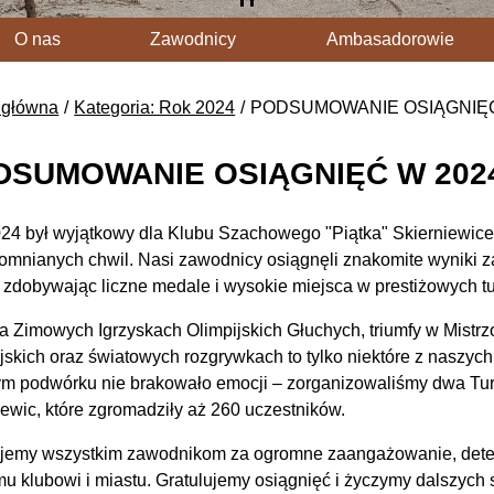
O nas
Zawodnicy
Ambasadorowie
 główna
Kategoria: Rok 2024
PODSUMOWANIE OSIĄGNIĘĆ
DSUMOWANIE OSIĄGNIĘĆ W 202
24 był wyjątkowy dla Klubu Szachowego "Piątka" Skierniewice
omnianych chwil. Nasi zawodnicy osiągnęli znakomite wyniki z
, zdobywając liczne medale i wysokie miejsca w prestiżowych tu
na Zimowych Igrzyskach Olimpijskich Głuchych, triumfy w Mistrz
jskich oraz światowych rozgrywkach to tylko niektóre z naszy
ym podwórku nie brakowało emocji – zorganizowaliśmy dwa Tur
iewic, które zgromadziły aż 260 uczestników.
jemy wszystkim zawodnikom za ogromne zaangażowanie, determi
u klubowi i miastu. Gratulujemy osiągnięć i życzymy dalszych 