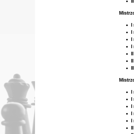
I
Mistrz
I
I
I
I
I
I
I
Mistrz
I
I
I
I
I
I