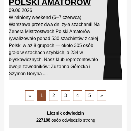
POLSKI AMATORÓW
09.06.2026
W miniony weekend (6–7 czerwca)
Warszawa przez dwa dni żyła szachami! Na
Zenera Mistrzostwach Polski Amatorów
rywalizowało ponad 530 szachistów z całej
Polski w aż 8 grupach — około 305 osób
grało w szachach szybkich, a 234 w
błyskawicznych. Nasz klub reprezentowało
dwoje zawodników: Zuzanna Górecka i
Szymon Boryna ....
«
1
2
3
4
5
»
Licznik odwiedzin
227188
osób odwiedziło stronę