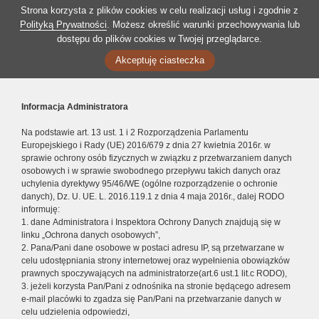
Strona korzysta z plików cookies w celu realizacji usług i zgodnie z
Polityką Prywatności
. Możesz określić warunki przechowywania lub
dostępu do plików cookies w Twojej przeglądarce.
Akceptuję ciasteczka
Informacja Administratora
Na podstawie art. 13 ust. 1 i 2 Rozporządzenia Parlamentu
Europejskiego i Rady (UE) 2016/679 z dnia 27 kwietnia 2016r. w
sprawie ochrony osób fizycznych w związku z przetwarzaniem danych
osobowych i w sprawie swobodnego przepływu takich danych oraz
uchylenia dyrektywy 95/46/WE (ogólne rozporządzenie o ochronie
danych), Dz. U. UE. L. 2016.119.1 z dnia 4 maja 2016r., dalej RODO
informuję:
1. dane Administratora i Inspektora Ochrony Danych znajdują się w
linku „Ochrona danych osobowych”,
2. Pana/Pani dane osobowe w postaci adresu IP, są przetwarzane w
celu udostępniania strony internetowej oraz wypełnienia obowiązków
prawnych spoczywających na administratorze(art.6 ust.1 lit.c RODO),
3. jeżeli korzysta Pan/Pani z odnośnika na stronie będącego adresem
e-mail placówki to zgadza się Pan/Pani na przetwarzanie danych w
celu udzielenia odpowiedzi,