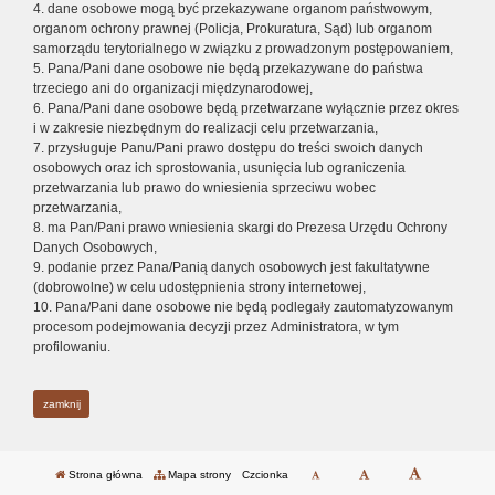
4. dane osobowe mogą być przekazywane organom państwowym,
organom ochrony prawnej (Policja, Prokuratura, Sąd) lub organom
samorządu terytorialnego w związku z prowadzonym postępowaniem,
5. Pana/Pani dane osobowe nie będą przekazywane do państwa
trzeciego ani do organizacji międzynarodowej,
6. Pana/Pani dane osobowe będą przetwarzane wyłącznie przez okres
i w zakresie niezbędnym do realizacji celu przetwarzania,
7. przysługuje Panu/Pani prawo dostępu do treści swoich danych
osobowych oraz ich sprostowania, usunięcia lub ograniczenia
przetwarzania lub prawo do wniesienia sprzeciwu wobec
przetwarzania,
8. ma Pan/Pani prawo wniesienia skargi do Prezesa Urzędu Ochrony
Danych Osobowych,
9. podanie przez Pana/Panią danych osobowych jest fakultatywne
(dobrowolne) w celu udostępnienia strony internetowej,
10. Pana/Pani dane osobowe nie będą podlegały zautomatyzowanym
procesom podejmowania decyzji przez Administratora, w tym
profilowaniu.
zamknij
Strona główna
Mapa strony
Czcionka