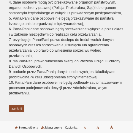
4. dane osobowe mogą być przekazywane organom państwowym,
organom ochrony prawnej (Policja, Prokuratura, Sąd) lub organom
samorządu terytorialnego w związku z prowadzonym postępowaniem,
5. Pana/Pani dane osobowe nie będą przekazywane do państwa
trzeciego ani do organizacji międzynarodowej,
6. Pana/Pani dane osobowe będą przetwarzane wyłącznie przez okres
i w zakresie niezbędnym do realizacji celu przetwarzania,
7. przysługuje Panu/Pani prawo dostępu do treści swoich danych
osobowych oraz ich sprostowania, usunięcia lub ograniczenia
przetwarzania lub prawo do wniesienia sprzeciwu wobec
przetwarzania,
8. ma Pan/Pani prawo wniesienia skargi do Prezesa Urzędu Ochrony
Danych Osobowych,
9. podanie przez Pana/Panią danych osobowych jest fakultatywne
(dobrowolne) w celu udostępnienia strony internetowej,
10. Pana/Pani dane osobowe nie będą podlegały zautomatyzowanym
procesom podejmowania decyzji przez Administratora, w tym
profilowaniu.
zamknij
Strona główna
Mapa strony
Czcionka