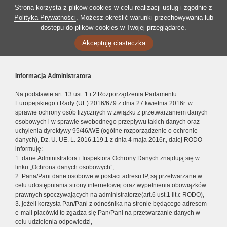
Strona korzysta z plików cookies w celu realizacji usług i zgodnie z
Polityką Prywatności
. Możesz określić warunki przechowywania lub
dostępu do plików cookies w Twojej przeglądarce.
Akceptuję ciasteczka
Informacja Administratora
Na podstawie art. 13 ust. 1 i 2 Rozporządzenia Parlamentu
Europejskiego i Rady (UE) 2016/679 z dnia 27 kwietnia 2016r. w
sprawie ochrony osób fizycznych w związku z przetwarzaniem danych
osobowych i w sprawie swobodnego przepływu takich danych oraz
uchylenia dyrektywy 95/46/WE (ogólne rozporządzenie o ochronie
danych), Dz. U. UE. L. 2016.119.1 z dnia 4 maja 2016r., dalej RODO
informuję:
1. dane Administratora i Inspektora Ochrony Danych znajdują się w
linku „Ochrona danych osobowych”,
2. Pana/Pani dane osobowe w postaci adresu IP, są przetwarzane w
celu udostępniania strony internetowej oraz wypełnienia obowiązków
prawnych spoczywających na administratorze(art.6 ust.1 lit.c RODO),
3. jeżeli korzysta Pan/Pani z odnośnika na stronie będącego adresem
e-mail placówki to zgadza się Pan/Pani na przetwarzanie danych w
celu udzielenia odpowiedzi,