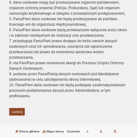
4. dane osobowe mogą być przekazywane organom państwowym,
organom ochrony prawnej (Policja, Prokuratura, Sąd) lub organom
samorządu terytorialnego w związku z prowadzonym postępowaniem,
5. Pana/Pani dane osobowe nie będą przekazywane do państwa
trzeciego ani do organizacji międzynarodowej,
6. Pana/Pani dane osobowe będą przetwarzane wyłącznie przez okres
i w zakresie niezbędnym do realizacji celu przetwarzania,
7. przysługuje Panu/Pani prawo dostępu do treści swoich danych
osobowych oraz ich sprostowania, usunięcia lub ograniczenia
przetwarzania lub prawo do wniesienia sprzeciwu wobec
przetwarzania,
8. ma Pan/Pani prawo wniesienia skargi do Prezesa Urzędu Ochrony
Danych Osobowych,
9. podanie przez Pana/Panią danych osobowych jest fakultatywne
(dobrowolne) w celu udostępnienia strony internetowej,
10. Pana/Pani dane osobowe nie będą podlegały zautomatyzowanym
procesom podejmowania decyzji przez Administratora, w tym
profilowaniu.
zamknij
Strona główna
Mapa strony
Czcionka