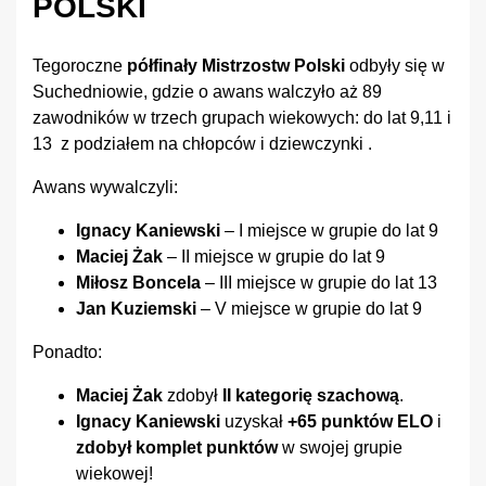
POLSKI
Tegoroczne
półfinały Mistrzostw Polski
odbyły się w
Suchedniowie, gdzie o awans walczyło aż 89
zawodników w trzech grupach wiekowych: do lat 9,11 i
13 z podziałem na chłopców i dziewczynki .
Awans wywalczyli:
Ignacy Kaniewski
– I miejsce w grupie do lat 9
Maciej Żak
– II miejsce w grupie do lat 9
Miłosz Boncela
– III miejsce w grupie do lat 13
Jan Kuziemski
– V miejsce w grupie do lat 9
Ponadto:
Maciej Żak
zdobył
II kategorię szachową
.
Ignacy Kaniewski
uzyskał
+65 punktów ELO
i
zdobył komplet punktów
w swojej grupie
wiekowej!