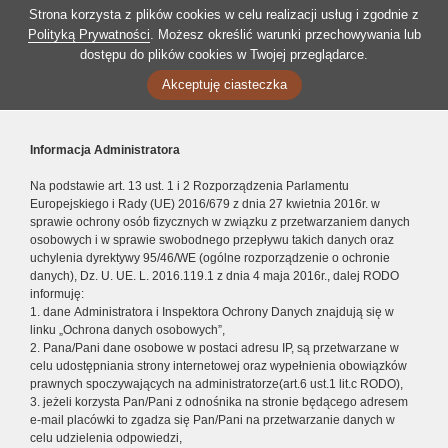
Strona korzysta z plików cookies w celu realizacji usług i zgodnie z
Polityką Prywatności
. Możesz określić warunki przechowywania lub
dostępu do plików cookies w Twojej przeglądarce.
Akceptuję ciasteczka
Informacja Administratora
Na podstawie art. 13 ust. 1 i 2 Rozporządzenia Parlamentu
Europejskiego i Rady (UE) 2016/679 z dnia 27 kwietnia 2016r. w
sprawie ochrony osób fizycznych w związku z przetwarzaniem danych
osobowych i w sprawie swobodnego przepływu takich danych oraz
uchylenia dyrektywy 95/46/WE (ogólne rozporządzenie o ochronie
danych), Dz. U. UE. L. 2016.119.1 z dnia 4 maja 2016r., dalej RODO
informuję:
1. dane Administratora i Inspektora Ochrony Danych znajdują się w
linku „Ochrona danych osobowych”,
2. Pana/Pani dane osobowe w postaci adresu IP, są przetwarzane w
celu udostępniania strony internetowej oraz wypełnienia obowiązków
prawnych spoczywających na administratorze(art.6 ust.1 lit.c RODO),
3. jeżeli korzysta Pan/Pani z odnośnika na stronie będącego adresem
e-mail placówki to zgadza się Pan/Pani na przetwarzanie danych w
celu udzielenia odpowiedzi,