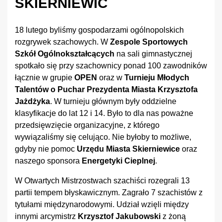
SKIERNIEWIC
18 lutego byliśmy gospodarzami ogólnopolskich
rozgrywek szachowych. W
Zespole Sportowych
Szkół Ogólnokształcących
na sali gimnastycznej
spotkało się przy szachownicy ponad 100 zawodników
łącznie w grupie
OPEN
oraz w
Turnieju Młodych
Talentów o Puchar Prezydenta Miasta Krzysztofa
Jażdżyka
. W turnieju głównym były oddzielne
klasyfikacje do lat 12 i 14. Było to dla nas poważne
przedsięwzięcie organizacyjne, z którego
wywiązaliśmy się celująco. Nie byłoby to możliwe,
gdyby nie pomoc
Urzędu Miasta Skierniewice
oraz
naszego sponsora
Energetyki Cieplnej
.
W Otwartych Mistrzostwach szachiści rozegrali 13
partii tempem błyskawicznym. Zagrało 7 szachistów z
tytułami międzynarodowymi. Udział wzięli między
innymi arcymistrz
Krzysztof Jakubowski
z żoną