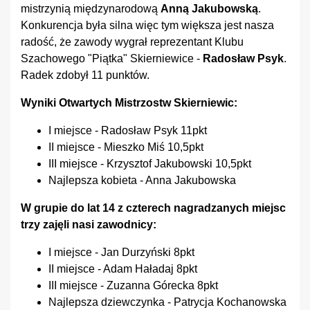
mistrzynią międzynarodową
Anną Jakubowską
.
Konkurencja była silna więc tym większa jest nasza
radość, że zawody wygrał reprezentant Klubu
Szachowego "Piątka" Skierniewice -
Radosław Psyk
.
Radek zdobył 11 punktów.
Wyniki Otwartych Mistrzostw Skierniewic:
I miejsce - Radosław Psyk 11pkt
II miejsce - Mieszko Miś 10,5pkt
III miejsce - Krzysztof Jakubowski 10,5pkt
Najlepsza kobieta - Anna Jakubowska
W grupie do lat 14 z czterech nagradzanych miejsc
trzy zajęli nasi zawodnicy:
I miejsce - Jan Durzyński 8pkt
II miejsce - Adam Haładaj 8pkt
III miejsce - Zuzanna Górecka 8pkt
Najlepsza dziewczynka - Patrycja Kochanowska