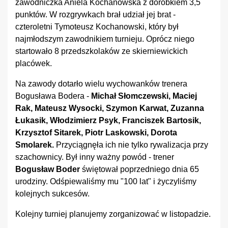
zawodniczka Aniela Kochanowska z dorobkiem 3,5
punktów. W rozgrywkach brał udział jej brat -
czteroletni Tymoteusz Kochanowski, który był
najmłodszym zawodnikiem turnieju. Oprócz niego
startowało 8 przedszkolaków ze skierniewickich
placówek.
Na zawody dotarło wielu wychowanków trenera
Bogusława Bodera -
Michał Słomczewski, Maciej
Rak, Mateusz Wysocki, Szymon Karwat, Zuzanna
Łukasik, Włodzimierz Psyk, Franciszek Bartosik,
Krzysztof Sitarek, Piotr Laskowski, Dorota
Smolarek.
Przyciągnęła ich nie tylko rywalizacja przy
szachownicy. Był inny ważny powód - trener
Bogusław Boder
świętował poprzedniego dnia 65
urodziny. Odśpiewaliśmy mu "100 lat" i życzyliśmy
kolejnych sukcesów.
Kolejny turniej planujemy zorganizować w listopadzie.