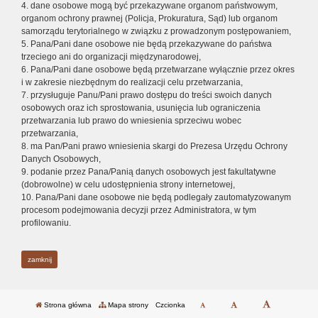
4. dane osobowe mogą być przekazywane organom państwowym,
organom ochrony prawnej (Policja, Prokuratura, Sąd) lub organom
samorządu terytorialnego w związku z prowadzonym postępowaniem,
5. Pana/Pani dane osobowe nie będą przekazywane do państwa
trzeciego ani do organizacji międzynarodowej,
6. Pana/Pani dane osobowe będą przetwarzane wyłącznie przez okres
i w zakresie niezbędnym do realizacji celu przetwarzania,
7. przysługuje Panu/Pani prawo dostępu do treści swoich danych
osobowych oraz ich sprostowania, usunięcia lub ograniczenia
przetwarzania lub prawo do wniesienia sprzeciwu wobec
przetwarzania,
8. ma Pan/Pani prawo wniesienia skargi do Prezesa Urzędu Ochrony
Danych Osobowych,
9. podanie przez Pana/Panią danych osobowych jest fakultatywne
(dobrowolne) w celu udostępnienia strony internetowej,
10. Pana/Pani dane osobowe nie będą podlegały zautomatyzowanym
procesom podejmowania decyzji przez Administratora, w tym
profilowaniu.
zamknij
Strona główna
Mapa strony
Czcionka