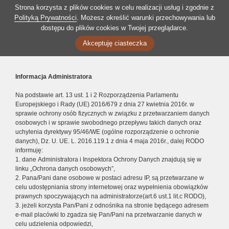
Strona korzysta z plików cookies w celu realizacji usług i zgodnie z
Polityką Prywatności
. Możesz określić warunki przechowywania lub
dostępu do plików cookies w Twojej przeglądarce.
Akceptuję ciasteczka
Informacja Administratora
Na podstawie art. 13 ust. 1 i 2 Rozporządzenia Parlamentu
Europejskiego i Rady (UE) 2016/679 z dnia 27 kwietnia 2016r. w
sprawie ochrony osób fizycznych w związku z przetwarzaniem danych
osobowych i w sprawie swobodnego przepływu takich danych oraz
uchylenia dyrektywy 95/46/WE (ogólne rozporządzenie o ochronie
danych), Dz. U. UE. L. 2016.119.1 z dnia 4 maja 2016r., dalej RODO
informuję:
1. dane Administratora i Inspektora Ochrony Danych znajdują się w
linku „Ochrona danych osobowych”,
2. Pana/Pani dane osobowe w postaci adresu IP, są przetwarzane w
celu udostępniania strony internetowej oraz wypełnienia obowiązków
prawnych spoczywających na administratorze(art.6 ust.1 lit.c RODO),
3. jeżeli korzysta Pan/Pani z odnośnika na stronie będącego adresem
e-mail placówki to zgadza się Pan/Pani na przetwarzanie danych w
celu udzielenia odpowiedzi,