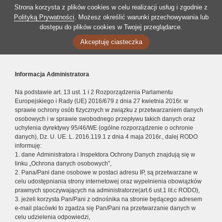
Strona korzysta z plików cookies w celu realizacji usług i zgodnie z
Polityką Prywatności
. Możesz określić warunki przechowywania lub
dostępu do plików cookies w Twojej przeglądarce.
Akceptuję ciasteczka
Informacja Administratora
Na podstawie art. 13 ust. 1 i 2 Rozporządzenia Parlamentu
Europejskiego i Rady (UE) 2016/679 z dnia 27 kwietnia 2016r. w
sprawie ochrony osób fizycznych w związku z przetwarzaniem danych
osobowych i w sprawie swobodnego przepływu takich danych oraz
uchylenia dyrektywy 95/46/WE (ogólne rozporządzenie o ochronie
danych), Dz. U. UE. L. 2016.119.1 z dnia 4 maja 2016r., dalej RODO
informuję:
1. dane Administratora i Inspektora Ochrony Danych znajdują się w
linku „Ochrona danych osobowych”,
2. Pana/Pani dane osobowe w postaci adresu IP, są przetwarzane w
celu udostępniania strony internetowej oraz wypełnienia obowiązków
prawnych spoczywających na administratorze(art.6 ust.1 lit.c RODO),
3. jeżeli korzysta Pan/Pani z odnośnika na stronie będącego adresem
e-mail placówki to zgadza się Pan/Pani na przetwarzanie danych w
celu udzielenia odpowiedzi,