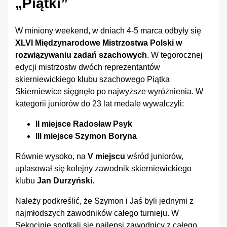
„Piątki”
W miniony weekend, w dniach 4-5 marca odbyły się
XLVI Międzynarodowe Mistrzostwa Polski w
rozwiązywaniu zadań szachowych
. W tegorocznej
edycji mistrzostw dwóch reprezentantów
skierniewickiego klubu szachowego Piątka
Skierniewice sięgnęło po najwyższe wyróżnienia. W
kategorii juniorów do 23 lat medale wywalczyli:
II miejsce Radosław Psyk
III miejsce Szymon Boryna
Równie wysoko, na
V miejscu
wśród juniorów,
uplasował się kolejny zawodnik skierniewickiego
klubu
Jan Durzyński
.
Należy podkreślić, że Szymon i Jaś byli jednymi z
najmłodszych zawodników całego turnieju. W
Sękocinie spotkali się najlepsi zawodnicy z całego