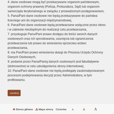
4. dane osobowe mogą być przekazywane organom państwowym,
organom ochrony prawnej (Policja, Prokuratura, Sąd) lub organom
samorządu terytorialnego w związku z prowadzonym postępowaniem,
5. Pana/Pani dane osobowe nie będą przekazywane do państwa
trzeciego ani do organizacji międzynarodowej,
6. Pana/Pani dane osobowe będą przetwarzane wyłącznie przez okres
i w zakresie niezbędnym do realizacji celu przetwarzania,
7. przysługuje Panu/Pani prawo dostępu do treści swoich danych
osobowych oraz ich sprostowania, usunięcia lub ograniczenia
przetwarzania lub prawo do wniesienia sprzeciwu wobec
przetwarzania,
8. ma Pan/Pani prawo wniesienia skargi do Prezesa Urzędu Ochrony
Danych Osobowych,
9. podanie przez Pana/Panią danych osobowych jest fakultatywne
(dobrowolne) w celu udostępnienia strony internetowej,
10. Pana/Pani dane osobowe nie będą podlegały zautomatyzowanym
procesom podejmowania decyzji przez Administratora, w tym
profilowaniu.
zamknij
Strona główna
Mapa strony
Czcionka