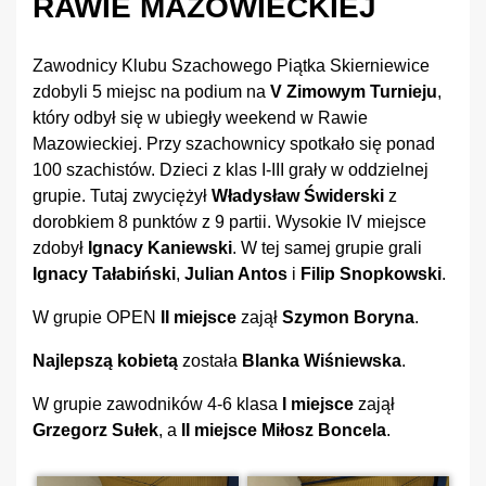
RAWIE MAZOWIECKIEJ
Zawodnicy Klubu Szachowego Piątka Skierniewice
zdobyli 5 miejsc na podium na
V Zimowym Turnieju
,
który odbył się w ubiegły weekend w Rawie
Mazowieckiej. Przy szachownicy spotkało się ponad
100 szachistów. Dzieci z klas I-III grały w oddzielnej
grupie. Tutaj zwyciężył
Władysław Świderski
z
dorobkiem 8 punktów z 9 partii. Wysokie IV miejsce
zdobył
Ignacy Kaniewski
. W tej samej grupie grali
Ignacy Tałabiński
,
Julian Antos
i
Filip Snopkowski
.
W grupie OPEN
II miejsce
zajął
Szymon Boryna
.
Najlepszą kobietą
została
Blanka Wiśniewska
.
W grupie zawodników 4-6 klasa
I miejsce
zajął
Grzegorz Sułek
, a
II miejsce Miłosz Boncela
.