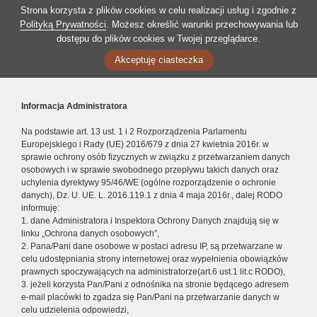
Strona korzysta z plików cookies w celu realizacji usług i zgodnie z
Polityką Prywatności
. Możesz określić warunki przechowywania lub
dostępu do plików cookies w Twojej przeglądarce.
Akceptuję ciasteczka
Informacja Administratora
Na podstawie art. 13 ust. 1 i 2 Rozporządzenia Parlamentu
Europejskiego i Rady (UE) 2016/679 z dnia 27 kwietnia 2016r. w
sprawie ochrony osób fizycznych w związku z przetwarzaniem danych
osobowych i w sprawie swobodnego przepływu takich danych oraz
uchylenia dyrektywy 95/46/WE (ogólne rozporządzenie o ochronie
danych), Dz. U. UE. L. 2016.119.1 z dnia 4 maja 2016r., dalej RODO
informuję:
1. dane Administratora i Inspektora Ochrony Danych znajdują się w
linku „Ochrona danych osobowych”,
2. Pana/Pani dane osobowe w postaci adresu IP, są przetwarzane w
celu udostępniania strony internetowej oraz wypełnienia obowiązków
prawnych spoczywających na administratorze(art.6 ust.1 lit.c RODO),
3. jeżeli korzysta Pan/Pani z odnośnika na stronie będącego adresem
e-mail placówki to zgadza się Pan/Pani na przetwarzanie danych w
celu udzielenia odpowiedzi,