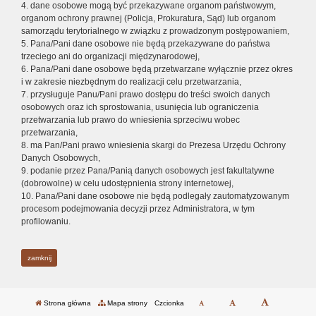
4. dane osobowe mogą być przekazywane organom państwowym,
organom ochrony prawnej (Policja, Prokuratura, Sąd) lub organom
samorządu terytorialnego w związku z prowadzonym postępowaniem,
5. Pana/Pani dane osobowe nie będą przekazywane do państwa
trzeciego ani do organizacji międzynarodowej,
6. Pana/Pani dane osobowe będą przetwarzane wyłącznie przez okres
i w zakresie niezbędnym do realizacji celu przetwarzania,
7. przysługuje Panu/Pani prawo dostępu do treści swoich danych
osobowych oraz ich sprostowania, usunięcia lub ograniczenia
przetwarzania lub prawo do wniesienia sprzeciwu wobec
przetwarzania,
8. ma Pan/Pani prawo wniesienia skargi do Prezesa Urzędu Ochrony
Danych Osobowych,
9. podanie przez Pana/Panią danych osobowych jest fakultatywne
(dobrowolne) w celu udostępnienia strony internetowej,
10. Pana/Pani dane osobowe nie będą podlegały zautomatyzowanym
procesom podejmowania decyzji przez Administratora, w tym
profilowaniu.
zamknij
Strona główna
Mapa strony
Czcionka