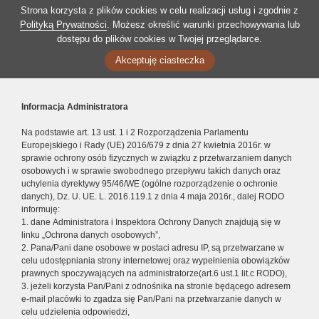
Strona korzysta z plików cookies w celu realizacji usług i zgodnie z
Polityką Prywatności
. Możesz określić warunki przechowywania lub
dostępu do plików cookies w Twojej przeglądarce.
Akceptuję ciasteczka
Informacja Administratora
Na podstawie art. 13 ust. 1 i 2 Rozporządzenia Parlamentu
Europejskiego i Rady (UE) 2016/679 z dnia 27 kwietnia 2016r. w
sprawie ochrony osób fizycznych w związku z przetwarzaniem danych
osobowych i w sprawie swobodnego przepływu takich danych oraz
uchylenia dyrektywy 95/46/WE (ogólne rozporządzenie o ochronie
danych), Dz. U. UE. L. 2016.119.1 z dnia 4 maja 2016r., dalej RODO
informuję:
1. dane Administratora i Inspektora Ochrony Danych znajdują się w
linku „Ochrona danych osobowych”,
2. Pana/Pani dane osobowe w postaci adresu IP, są przetwarzane w
celu udostępniania strony internetowej oraz wypełnienia obowiązków
prawnych spoczywających na administratorze(art.6 ust.1 lit.c RODO),
3. jeżeli korzysta Pan/Pani z odnośnika na stronie będącego adresem
e-mail placówki to zgadza się Pan/Pani na przetwarzanie danych w
celu udzielenia odpowiedzi,