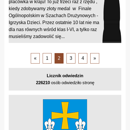
placówka w kraju! To już trzeci raz z rzędu ,
kiedy zdobywamy złoty medal w Finale
Ogólnopolskim w Szachach Drużynowych -
Igrzyska Dzieci. Przez ostatnie 10 lat nie ma
dla nas równych wśród klas I-VI, a tylko raz
musieliśmy zadowolić się...
«
1
2
3
4
»
Licznik odwiedzin
226210
osób odwiedziło stronę