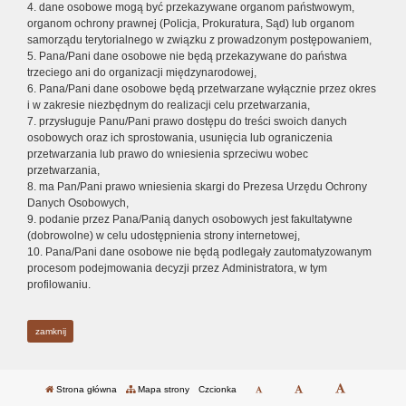
4. dane osobowe mogą być przekazywane organom państwowym,
organom ochrony prawnej (Policja, Prokuratura, Sąd) lub organom
samorządu terytorialnego w związku z prowadzonym postępowaniem,
5. Pana/Pani dane osobowe nie będą przekazywane do państwa
trzeciego ani do organizacji międzynarodowej,
6. Pana/Pani dane osobowe będą przetwarzane wyłącznie przez okres
i w zakresie niezbędnym do realizacji celu przetwarzania,
7. przysługuje Panu/Pani prawo dostępu do treści swoich danych
osobowych oraz ich sprostowania, usunięcia lub ograniczenia
przetwarzania lub prawo do wniesienia sprzeciwu wobec
przetwarzania,
8. ma Pan/Pani prawo wniesienia skargi do Prezesa Urzędu Ochrony
Danych Osobowych,
9. podanie przez Pana/Panią danych osobowych jest fakultatywne
(dobrowolne) w celu udostępnienia strony internetowej,
10. Pana/Pani dane osobowe nie będą podlegały zautomatyzowanym
procesom podejmowania decyzji przez Administratora, w tym
profilowaniu.
zamknij
Strona główna
Mapa strony
Czcionka