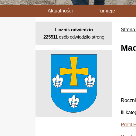
Aktualności
Turnieje
Licznik odwiedzin
Strona
225511
osób odwiedziło stronę
Mad
Roczni
III kat
Profil 