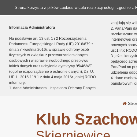
Strona korzysta z plików cookies w celu realizacji usług i zgodnie z
znajdują się w
Informacja Administratora
2. Pana/Pani da
przetwarzane w
Na podstawie art. 13 ust. 1 i 2 Rozporządzenia
internetowej o
Parlamentu Europejskiego i Rady (UE) 2016/679 z
prawnych spocz
dnia 27 kwietnia 2016r. w sprawie ochrony osób
ust.1 lit.c RODO
fizycznych w związku z przetwarzaniem danych
3. jeżeli korzy
osobowych i w sprawie swobodnego przepływu
będącego adres
takich danych oraz uchylenia dyrektywy 95/46/WE
Pan/Pani na pr
(ogólne rozporządzenie o ochronie danych), Dz. U.
udzielenia odp
UE. L. 2016.119.1 z dnia 4 maja 2016r., dalej RODO
4. dane osobo
informuję:
państwowym, or
1. dane Administratora i Inspektora Ochrony Danych
Stro
Klub Szachow
Skierniewice