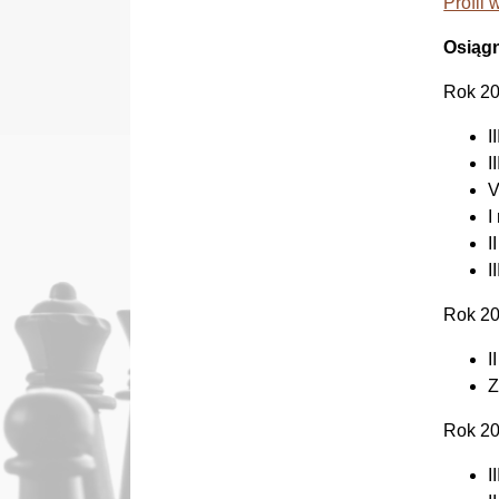
Profil
Osiągn
Rok 2
I
I
V
I
I
I
Rok 2
I
Z
Rok 2
I