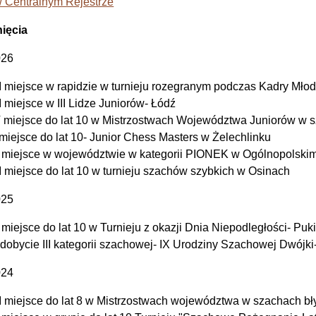
 w Centralnym Rejestrze
ięcia
026
II miejsce w rapidzie w turnieju rozegranym podczas Kadry Mło
II miejsce w III Lidze Juniorów- Łódź
 miejsce do lat 10 w Mistrzostwach Województwa Juniorów w
 miejsce do lat 10- Junior Chess Masters w Żelechlinku
I miejsce w województwie w kategorii PIONEK w Ogólnopolski
II miejsce do lat 10 w turnieju szachów szybkich w Osinach
025
I miejsce do lat 10 w Turnieju z okazji Dnia Niepodległości- Puk
dobycie III kategorii szachowej- IX Urodziny Szachowej Dwójk
024
II miejsce do lat 8 w Mistrzostwach województwa w szachach b