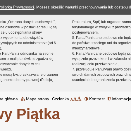
Polityką Prywatności
. Możesz określić warunki przechowywania lub dostępu d
 linku „Ochrona danych osobowych”,
Prokuratura, Sąd) lub organom sam
ne osobowe w postaci adresu IP, są
terytorialnego w związku z prowadz
 celu udostępniania strony
postępowaniem,
raz wypełnienia obowiązków
5. Pana/Pani dane osobowe nie bę
ywających na administratorze(art.6
do państwa trzeciego ani do organiza
),
międzynarodowej,
sta Pan/Pani z odnośnika na stronie
6. Pana/Pani dane osobowe będą pr
em e-mail placówki to zgadza się
wyłącznie przez okres i w zakresie 
zetwarzanie danych w celu
realizacji celu przetwarzania,
owiedzi,
7. przysługuje Panu/Pani prawo dost
we mogą być przekazywane organom
swoich danych osobowych oraz ich s
ganom ochrony prawnej (Policja,
usunięcia lub ograniczenia przetwar
na główna
Mapa strony
Czcionka
Kontrast
Informacja
y Piątka