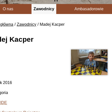
O nas
Zawodnicy
Ambasadorowie
 główna
Zawodnicy
Madej Kacper
ej Kacper
k 2016
egoria
FIDE