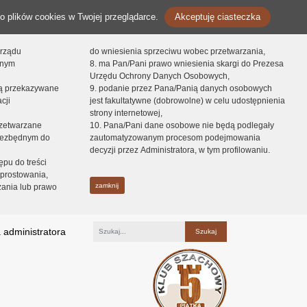
o plików cookies w Twojej przeglądarce.
Akceptuję ciasteczka
orządu
do wniesienia sprzeciwu wobec przetwarzania,
onym
8. ma Pan/Pani prawo wniesienia skargi do Prezesa
Urzędu Ochrony Danych Osobowych,
dą przekazywane
9. podanie przez Pana/Panią danych osobowych
cji
jest fakultatywne (dobrowolne) w celu udostępnienia
strony internetowej,
zetwarzane
10. Pana/Pani dane osobowe nie będą podlegały
niezbędnym do
zautomatyzowanym procesom podejmowania
decyzji przez Administratora, w tym profilowaniu.
ępu do treści
prostowania,
zamknij
zania lub prawo
 administratora
Fraza