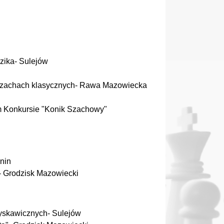
dzika- Sulejów
 szachach klasycznych- Rawa Mazowiecka
m Konkursie "Konik Szachowy"
inin
i- Grodzisk Mazowiecki
łyskawicznych- Sulejów