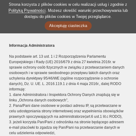
Strona korzysta z plików cookies w celu realizacji usług i zgodnie z
Polityką Prywatności
. Możesz określić warunki przechowywania lub
dostępu do plików cookies w Twojej przeglądarce.
Akceptuję ciasteczka
Informacja Administratora
Na podstawie art. 13 ust. 1 i 2 Rozporządzenia Parlamentu
Europejskiego i Rady (UE) 2016/679 z dnia 27 kwietnia 2016r. w
sprawie ochrony osób fizycznych w związku z przetwarzaniem danych
osobowych i w sprawie swobodnego przepływu takich danych oraz
uchylenia dyrektywy 95/46/WE (ogólne rozporządzenie o ochronie
danych), Dz. U. UE. L. 2016.119.1 z dnia 4 maja 2016r., dalej RODO
informuję:
1. dane Administratora i Inspektora Ochrony Danych znajdują się w
linku „Ochrona danych osobowych”,
2. Pana/Pani dane osobowe w postaci adresu IP, są przetwarzane w
celu udostępniania strony internetowej oraz wypełnienia obowiązków
prawnych spoczywających na administratorze(art.6 ust.1 lit.c RODO),
3. jeżeli korzysta Pan/Pani z odnośnika na stronie będącego adresem
e-mail placówki to zgadza się Pan/Pani na przetwarzanie danych w
celu udzielenia odpowiedzi,