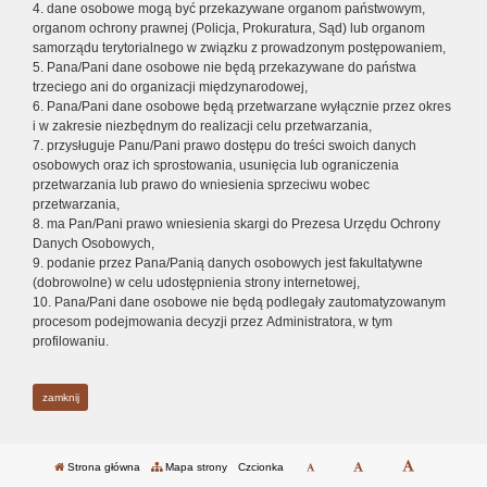
4. dane osobowe mogą być przekazywane organom państwowym,
organom ochrony prawnej (Policja, Prokuratura, Sąd) lub organom
samorządu terytorialnego w związku z prowadzonym postępowaniem,
5. Pana/Pani dane osobowe nie będą przekazywane do państwa
trzeciego ani do organizacji międzynarodowej,
6. Pana/Pani dane osobowe będą przetwarzane wyłącznie przez okres
i w zakresie niezbędnym do realizacji celu przetwarzania,
7. przysługuje Panu/Pani prawo dostępu do treści swoich danych
osobowych oraz ich sprostowania, usunięcia lub ograniczenia
przetwarzania lub prawo do wniesienia sprzeciwu wobec
przetwarzania,
8. ma Pan/Pani prawo wniesienia skargi do Prezesa Urzędu Ochrony
Danych Osobowych,
9. podanie przez Pana/Panią danych osobowych jest fakultatywne
(dobrowolne) w celu udostępnienia strony internetowej,
10. Pana/Pani dane osobowe nie będą podlegały zautomatyzowanym
procesom podejmowania decyzji przez Administratora, w tym
profilowaniu.
zamknij
Strona główna
Mapa strony
Czcionka