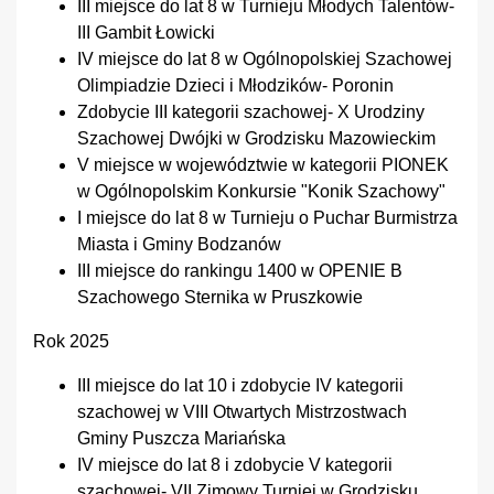
III miejsce do lat 8 w Turnieju Młodych Talentów-
III Gambit Łowicki
IV miejsce do lat 8 w Ogólnopolskiej Szachowej
Olimpiadzie Dzieci i Młodzików- Poronin
Zdobycie III kategorii szachowej- X Urodziny
Szachowej Dwójki w Grodzisku Mazowieckim
V miejsce w województwie w kategorii PIONEK
w Ogólnopolskim Konkursie "Konik Szachowy"
I miejsce do lat 8 w Turnieju o Puchar Burmistrza
Miasta i Gminy Bodzanów
III miejsce do rankingu 1400 w OPENIE B
Szachowego Sternika w Pruszkowie
Rok 2025
III miejsce do lat 10 i zdobycie IV kategorii
szachowej w VIII Otwartych Mistrzostwach
Gminy Puszcza Mariańska
IV miejsce do lat 8 i zdobycie V kategorii
szachowej- VII Zimowy Turniej w Grodzisku