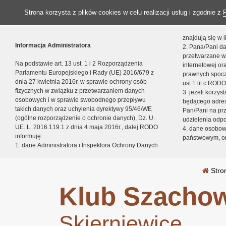
Strona korzysta z plików cookies w celu realizacji usług i zgodnie z
znajdują się w
Informacja Administratora
2. Pana/Pani da
przetwarzane w
Na podstawie art. 13 ust. 1 i 2 Rozporządzenia
internetowej o
Parlamentu Europejskiego i Rady (UE) 2016/679 z
prawnych spocz
dnia 27 kwietnia 2016r. w sprawie ochrony osób
ust.1 lit.c RODO
fizycznych w związku z przetwarzaniem danych
3. jeżeli korzy
osobowych i w sprawie swobodnego przepływu
będącego adres
takich danych oraz uchylenia dyrektywy 95/46/WE
Pan/Pani na pr
(ogólne rozporządzenie o ochronie danych), Dz. U.
udzielenia odp
UE. L. 2016.119.1 z dnia 4 maja 2016r., dalej RODO
4. dane osobo
informuję:
państwowym, or
1. dane Administratora i Inspektora Ochrony Danych
Stro
Klub Szachow
Skierniewice