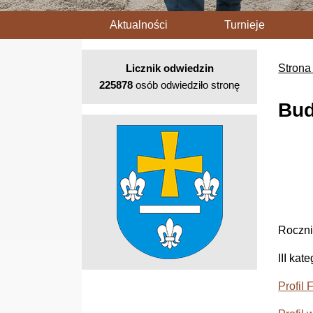
Aktualności
Turnieje
Licznik odwiedzin
Strona
225878
osób odwiedziło stronę
Bud
Roczni
III kat
Profil 