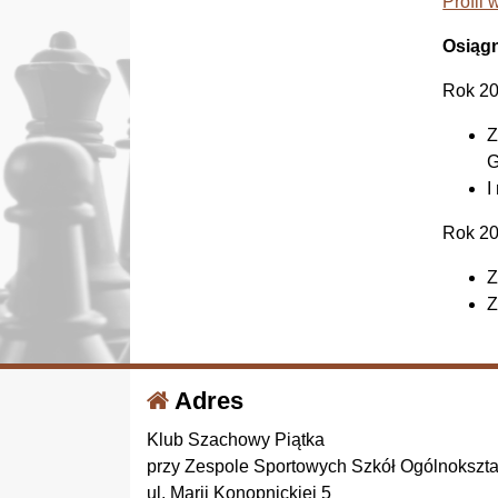
Profil
Osiągn
Rok 2
Z
G
I
Rok 2
Z
Z
Adres
Klub Szachowy Piątka
przy Zespole Sportowych Szkół Ogólnokszt
ul. Marii Konopnickiej 5