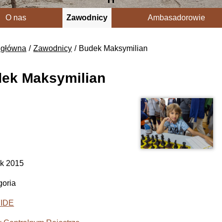
O nas
Zawodnicy
Ambasadorowie
 główna
Zawodnicy
Budek Maksymilian
ek Maksymilian
k 2015
egoria
FIDE