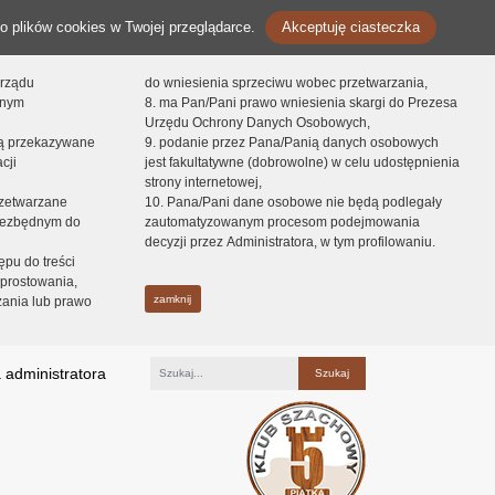
o plików cookies w Twojej przeglądarce.
Akceptuję ciasteczka
orządu
do wniesienia sprzeciwu wobec przetwarzania,
onym
8. ma Pan/Pani prawo wniesienia skargi do Prezesa
Urzędu Ochrony Danych Osobowych,
dą przekazywane
9. podanie przez Pana/Panią danych osobowych
cji
jest fakultatywne (dobrowolne) w celu udostępnienia
strony internetowej,
zetwarzane
10. Pana/Pani dane osobowe nie będą podlegały
niezbędnym do
zautomatyzowanym procesom podejmowania
decyzji przez Administratora, w tym profilowaniu.
ępu do treści
prostowania,
zamknij
zania lub prawo
 administratora
Fraza