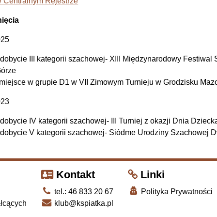
 w Centralnym Rejestrze
ięcia
025
dobycie III kategorii szachowej- XIII Międzynarodowy Festiwa
órze
 miejsce w grupie D1 w VII Zimowym Turnieju w Grodzisku Ma
023
dobycie IV kategorii szachowej- III Turniej z okazji Dnia Dzie
dobycie V kategorii szachowej- Siódme Urodziny Szachowej D
Kontakt
Linki
tel.: 46 833 20 67
Polityka Prywatności
ałcących
klub@kspiatka.pl