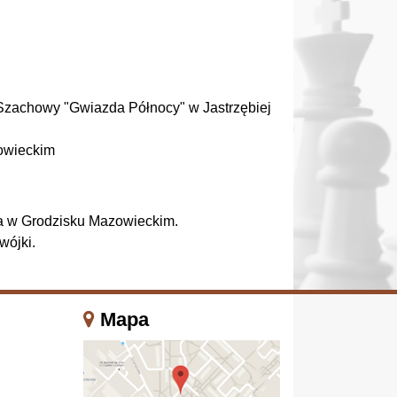
l Szachowy "Gwiazda Północy" w Jastrzębiej
zowieckim
cka w Grodzisku Mazowieckim.
wójki.
Mapa