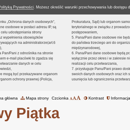
Polityką Prywatności
. Możesz określić warunki przechowywania lub dostępu d
 linku „Ochrona danych osobowych”,
Prokuratura, Sąd) lub organom sam
ne osobowe w postaci adresu IP, są
terytorialnego w związku z prowadz
 celu udostępniania strony
postępowaniem,
raz wypełnienia obowiązków
5. Pana/Pani dane osobowe nie bę
ywających na administratorze(art.6
do państwa trzeciego ani do organiza
),
międzynarodowej,
sta Pan/Pani z odnośnika na stronie
6. Pana/Pani dane osobowe będą pr
em e-mail placówki to zgadza się
wyłącznie przez okres i w zakresie 
zetwarzanie danych w celu
realizacji celu przetwarzania,
owiedzi,
7. przysługuje Panu/Pani prawo dost
we mogą być przekazywane organom
swoich danych osobowych oraz ich s
ganom ochrony prawnej (Policja,
usunięcia lub ograniczenia przetwar
na główna
Mapa strony
Czcionka
Kontrast
Informacja
y Piątka